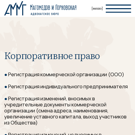
[меню]
Корпоративное право
●
Регистрация коммерческой организации (ООО)
●
Регистрация индивидуального предпринимателя
●
Регистрация изменений, вносимых в
учредительные документы коммерческой
организации (смена адреса, наименования,
увеличение уставного капитала, выход участников
из Общества)
●
Регистрация изменений, не вносимых в
учредительные документы коммерческой
организации (смена директора, видов
экономической деятельности, уточнение адрес)
●
Смена состава участников коммерческой
организации через нотариальную сделку
●
Регистрация изменений, вносимых в
учредительные документы коммерческой