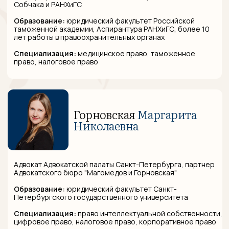
ОСТАВИТЬ ЗАЯВКУ НА КОНСУЛЬТАЦИЮ
Адрес центрального офиса:
191002, г. Санкт-
Петербург, ул. Рубинштейна, д. 15-17, оф. 251.
ПОЗВОНИТЬ НАМ
НА ГЛАВНУЮ
Почта:
info@mgburo.ru
Телефон:
+7-812-565-88-54
Наши
контакты
Адрес центрального
офиса:
191002, г. Санкт-Петербург,
ул. Рубинштейна, д. 15-17, оф. 251.
Почта:
office@ldg-law.ru
Телефон:
+7-812-565-88-54
ЗАДАТЬ НАМ ВОПРОС
Разработка сайта