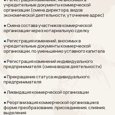
организации, по уменьшению уставного капитала
●
Регистрация изменений индивидуального
предпринимателя (смена видов деятельности)
●
Прекращение статуса индивидуального
предпринимателя
●
Ликвидация коммерческой организации
●
Реорганизация коммерческой организации в
форме преобразование, присоединения, слияния,
выделения
●
Получение выписки из ЕГРЮЛ, ЕГРИП
●
Получение дубликатов учредительных
документов (Устав, Изменения к Уставу)
●
Получение дубликата свидетельства ИНН
Магомедов
Арсен
Магомедович
Адвокат Адвокатской палаты Санкт-Петербурга,