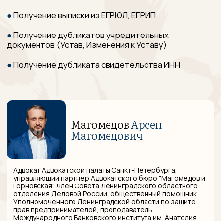
управляющий партнер Адвокатского бюро "Магомедов и
Горновская", член Совета Ленинградского областного
отделения Деловой России, общественный помощник
Уполномоченного Ленинградской области по защите
прав предпринимателей, преподаватель
Международного Банковского института им. Анатолия
Собчака и РАНХиГС
Образование:
юридический факультет Российской
таможенной академии, Аспирантура РАНХиГС, более 10
лет работы в правоохранительных органах
Специализация:
медицинское право, таможенное
право, налоговое право
Горновская
Маргарита
Николаевна
Адвокат Адвокатской палаты Санкт-Петербурга, партнер
Адвокатского бюро "Магомедов и Горновская"
Образование:
юридический факультет Санкт-
Петербургского государственного университета
Специализация:
право интеллектуальной собственности,
цифровое право, налоговое право, корпоративное право