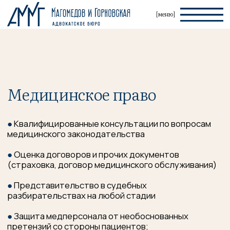
[меню]
Медицинское право
●
Квалифицированные консультации по вопросам
медицинского законодательства
●
Оценка договоров и прочих документов
(страховка, договор медицинского обслуживания)
●
Представительство в судебных
разбирательствах на любой стадии
●
Защита медперсонала от необоснованных
претензий со стороны пациентов;
●
Установление факта врачебной ошибки,
халатности, нарушения других прав пациента
●
Взыскание компенсаций