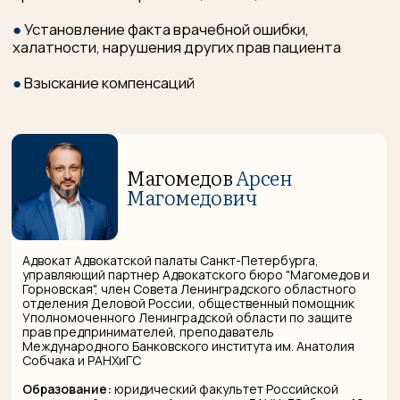
Магомедов
Арсен
Магомедович
Адвокат Адвокатской палаты Санкт-Петербурга,
управляющий партнер Адвокатского бюро "Магомедов и
Горновская", член Совета Ленинградского областного
отделения Деловой России, общественный помощник
Уполномоченного Ленинградской области по защите
прав предпринимателей, преподаватель
Международного Банковского института им. Анатолия
Собчака и РАНХиГС
Образование:
юридический факультет Российской
таможенной академии, Аспирантура РАНХиГС, более 10
лет работы в правоохранительных органах
Специализация:
медицинское право, таможенное
право, налоговое право
Горновская
Маргарита
Николаевна
Адвокат Адвокатской палаты Санкт-Петербурга, партнер
Адвокатского бюро "Магомедов и Горновская"
Образование:
юридический факультет Санкт-
Петербургского государственного университета