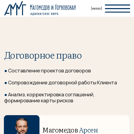
[меню]
Договорное право
●
Составление проектов договоров
●
Сопровождение договорной работы Клиента
●
Анализ, корректировка соглашений,
формирование карты рисков
Магомедов
Арсен
Магомедович
Адвокат Адвокатской палаты Санкт-Петербурга,
управляющий партнер Адвокатского бюро "Магомедов и
Горновская", член Совета Ленинградского областного
отделения Деловой России, общественный помощник
Уполномоченного Ленинградской области по защите
прав предпринимателей, преподаватель
Международного Банковского института им. Анатолия