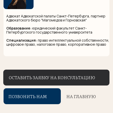
Петербург, ул. Рубинштейна, д. 15-17, оф. 251.
ПОЗВОНИТЬ НАМ
НА ГЛАВНУЮ
Почта:
info@mgburo.ru
Телефон:
+7-812-565-88-54
Наши
контакты
Адрес центрального
офиса:
191002, г. Санкт-Петербург,
ул. Рубинштейна, д. 15-17, оф. 251.
Почта:
office@ldg-law.ru
Телефон:
+7-812-565-88-54
ЗАДАТЬ НАМ ВОПРОС
Разработка сайта