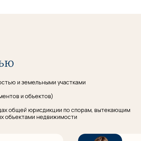
и земельными участками
в и объектов)
бщей юрисдикции по спорам, вытекающим
ъектами недвижимости
Горновская
Маргар