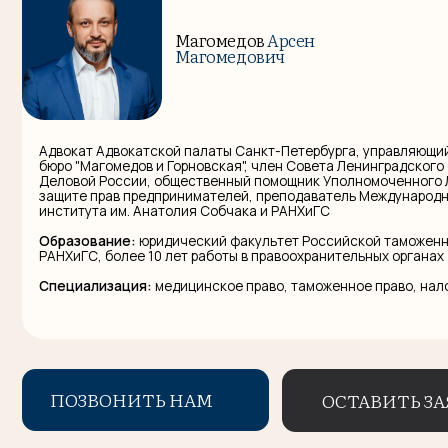
Магомедович
Адвокат Адвокатской палаты Санкт-Петербурга, управляющий партне
бюро "Магомедов и Горновская", член Совета Ленинградского област
Деловой России, общественный помощник Уполномоченного Ленингр
защите прав предпринимателей, преподаватель Международного Бан
Адрес центрального офиса:
191002, г. Са
института им. Анатолия Собчака и РАНХиГС
Образование:
юридический факультет Российской таможенной акад
Почта:
office@ldg-law.ru
РАНХиГС, более 10 лет работы в правоохранительных органах
Телефон:
+7-812-565-88-54
Специализация:
медицинское право, таможенное право, налоговое п
ПОЗВОНИТЬ НАМ
ОСТАВИТЬ ЗАЯВКУ
Наши
контакты