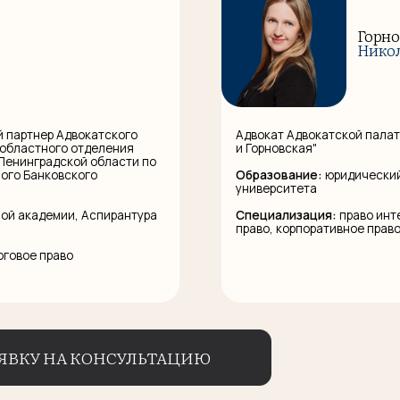
Николаевна
р Адвокатского
Адвокат Адвокатской палаты Санкт-Петербу
ного отделения
и Горновская"
адской области по
ковского
Образование:
юридический факультет Санк
нкт-Петербург, ул. Рубинштейна, д. 15-17, оф. 251.
университета
емии, Аспирантура
Специализация:
право интеллектуальной с
право, корпоративное право
раво
 НА КОНСУЛЬТАЦИЮ