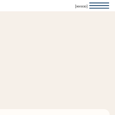
[меню]
ита